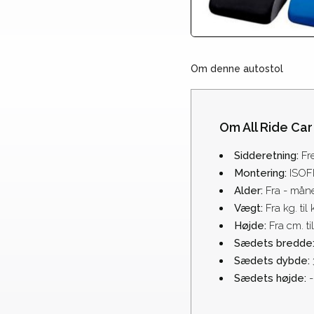
Om denne autostol
Om All Ride Car
Sidderetning:
Fr
Montering:
ISOF
Alder:
Fra - mån
Vægt:
Fra kg. til 
Højde:
Fra cm. ti
Sædets bredde
Sædets dybde:
Sædets højde:
-