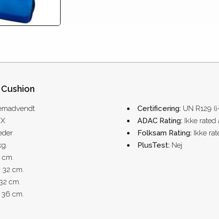
 Cushion
emadvendt
Certificering:
UN R129 (i
IX
ADAC Rating:
Ikke rated
eder
Folksam Rating:
Ikke ra
kg.
PlusTest:
Nej
l cm.
:
32 cm.
32 cm.
 36 cm.