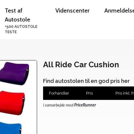
Test af
Videnscenter
Anmeldels
Autostole
+500 AUTOSTOLE
TESTE
All Ride Car Cushion
Find autostolen til en god pris her
Forhandler
Pris
Pris inkl. f
i samarbejde med
PriceRunner