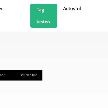
er
Autostol
Tag
testen
ragt
Find den her