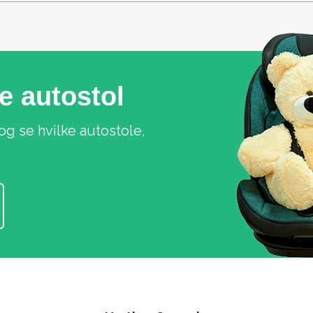
ge autostol
og se hvilke autostole,