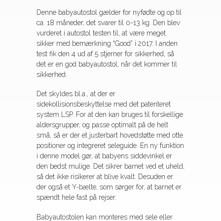
Denne babyautostol gælder for nyfødte og op til
ca. 18 måneder, det svarer til 0-13 kg. Den blev
vurderet i autostol testen til, at være meget
sikker med bemærkning “Good” i 2017. I anden
test fik den 4 ud af 5 stjerner for sikkerhed, så
det er en god babyautostol, når det kommer til
sikkerhed.
Det skyldes bl.a., at der er
sidekollisionsbeskyttelse med det patenteret
system LSP. For at den kan bruges til forskellige
aldersgrupper, og passe optimalt på de helt
små, så er der et justerbart hovedstøtte med otte
positioner og integreret seleguide. En ny funktion
i denne model gør, at babyens siddevinkel er
den bedst mulige. Det sikrer barnet ved et uheld,
så det ikke risikerer at blive kvalt. Desuden er
der også et Y-bælte, som sørger for, at barnet er
spændt hele fast på rejser.
Babyautostolen kan monteres med sele eller