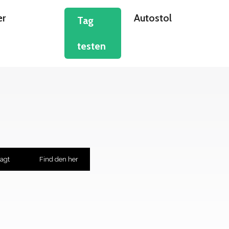
er
Autostol
Tag
testen
ragt
Find den her