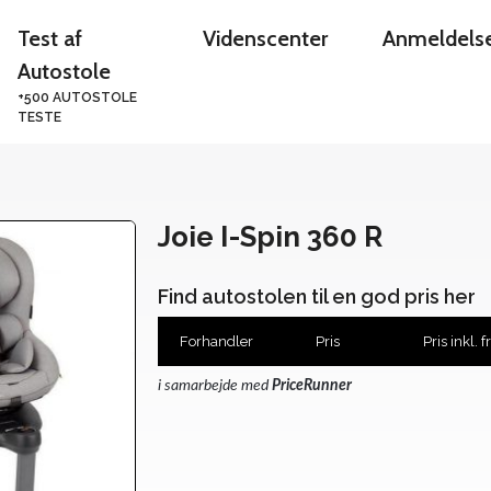
Test af
Videnscenter
Anmeldels
Autostole
+500 AUTOSTOLE
TESTE
Joie I-Spin 360 R
Find autostolen til en god pris her
Forhandler
Pris
Pris inkl. f
i samarbejde med
PriceRunner