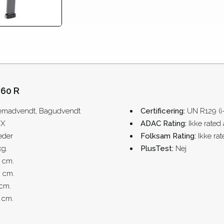
360 R
emadvendt, Bagudvendt
Certificering:
UN R129 (i
IX
ADAC Rating:
Ikke rated
eder
Folksam Rating:
Ikke ra
kg.
PlusTest:
Nej
l cm.
:
cm.
cm.
 cm.