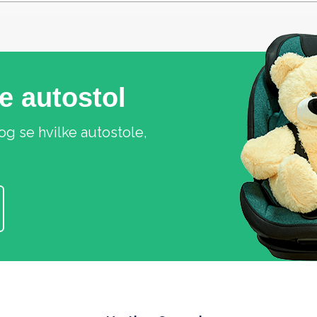
ge autostol
og se hvilke autostole,