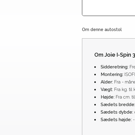
Om denne autostol
Om Joie I-Spin 
Sidderetning:
Fr
Montering:
ISOF
Alder:
Fra - mån
Vægt:
Fra kg. til 
Højde:
Fra cm. ti
Sædets bredde
Sædets dybde:
Sædets højde:
-