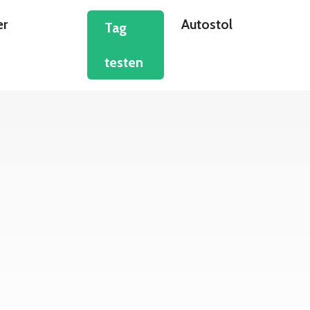
er
Autostol
Tag
testen