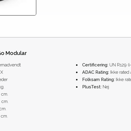
Go Modular
emadvendt
Certificering:
UN R129 (i
IX
ADAC Rating:
Ikke rated
eder
Folksam Rating:
Ikke ra
kg.
PlusTest:
Nej
l cm.
:
cm.
cm.
 cm.