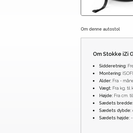
Om denne autostol
Om Stokke iZi 
Sidderetning:
Fr
Montering:
ISOF
Alder:
Fra - mån
Vægt:
Fra kg. til 
Højde:
Fra cm. ti
Sædets bredde
Sædets dybde:
Sædets højde:
-