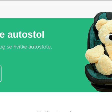
ge autostol
og se hvilke autostole,