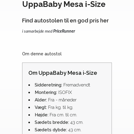
UppaBaby Mesa i-Size
Find autostolen til en god pris her
i samarbejde med
PriceRunner
Om denne autostol
Om UppaBaby Mesa i-Size
Sidderetning:
Fremadvendt
Montering:
ISOFIX
Alder:
Fra - måneder
Vægt:
Fra kg. til kg.
Højde:
Fra cm. til cm.
Sædets bredde:
43 cm.
Sædets dybde:
43 cm.