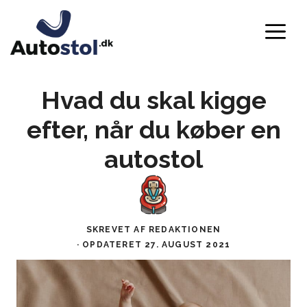
Hop
M
til
indhold
Hvad du skal kigge
Autostolguiden
DEN KOMPLETTE GUIDE
efter, når du køber en
autostol
Test af Autostole
+500 AUTOSTOLE TESTE
Videnscenter
SKREVET AF REDAKTIONEN
· OPDATERET
27. AUGUST 2021
Tag testen