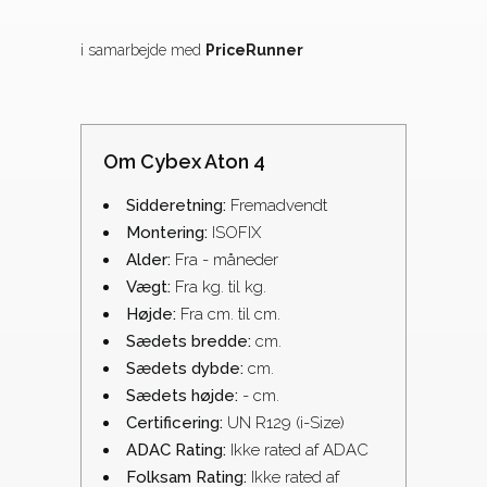
i samarbejde med
PriceRunner
Om Cybex Aton 4
Sidderetning:
Fremadvendt
Montering:
ISOFIX
Alder:
Fra - måneder
Vægt:
Fra kg. til kg.
Højde:
Fra cm. til cm.
Sædets bredde:
cm.
Sædets dybde:
cm.
Sædets højde:
- cm.
Certificering:
UN R129 (i-Size)
ADAC Rating:
Ikke rated af ADAC
Folksam Rating:
Ikke rated af